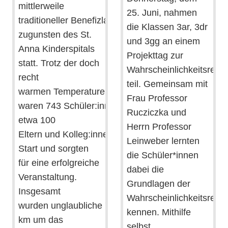
mittlerweile
25. Juni, nahmen
traditioneller Benefizlauf
die Klassen 3ar, 3dr
zugunsten des St.
und 3gg an einem
Anna Kinderspitals
Projekttag zur
statt. Trotz der doch
Wahrscheinlichkeitsrech
recht
teil. Gemeinsam mit
warmen Temperaturen
Frau Professor
waren 743 Schüler:innen und
Rucziczka und
etwa 100
Herrn Professor
Eltern und Kolleg:innen am
Leinweber lernten
Start und sorgten
die Schüler*innen
für eine erfolgreiche
dabei die
Veranstaltung.
Grundlagen der
Insgesamt
Wahrscheinlichkeitsrech
wurden unglaubliche 7133
kennen. Mithilfe
km um das
selbst