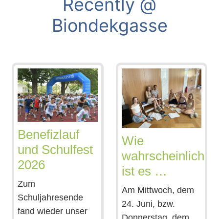
Recently @
Biondekgasse
Benefizlauf
Wie
und Schulfest
wahrscheinlich
2026
ist es …
Zum
Am Mittwoch, dem
Schuljahresende
24. Juni, bzw.
fand wieder unser
Donnerstag, dem