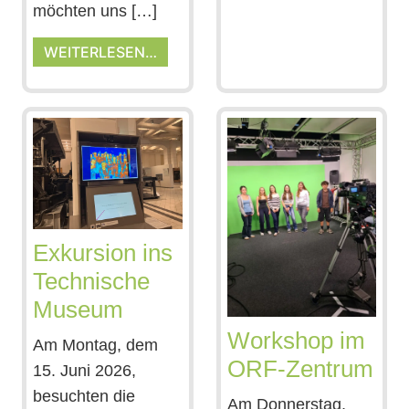
möchten uns […]
WEITERLESEN…
Exkursion ins
Technische
Museum
Workshop im
Am Montag, dem
ORF-Zentrum
15. Juni 2026,
besuchten die
Am Donnerstag,