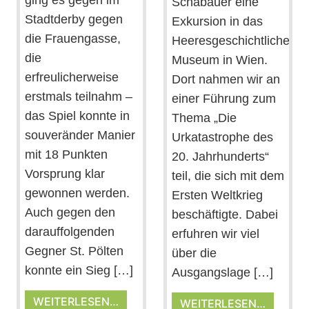
ging es gegen im
Schabauer eine
Stadtderby gegen
Exkursion in das
die Frauengasse,
Heeresgeschichtliche
die
Museum in Wien.
erfreulicherweise
Dort nahmen wir an
erstmals teilnahm –
einer Führung zum
das Spiel konnte in
Thema „Die
souveränder Manier
Urkatastrophe des
mit 18 Punkten
20. Jahrhunderts“
Vorsprung klar
teil, die sich mit dem
gewonnen werden.
Ersten Weltkrieg
Auch gegen den
beschäftigte. Dabei
darauffolgenden
erfuhren wir viel
Gegner St. Pölten
über die
konnte ein Sieg […]
Ausgangslage […]
WEITERLESEN…
WEITERLESEN…