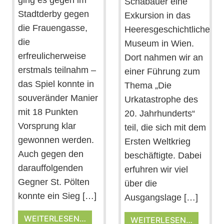
ging es gegen im
Schabauer eine
Stadtderby gegen
Exkursion in das
die Frauengasse,
Heeresgeschichtliche
die
Museum in Wien.
erfreulicherweise
Dort nahmen wir an
erstmals teilnahm –
einer Führung zum
das Spiel konnte in
Thema „Die
souveränder Manier
Urkatastrophe des
mit 18 Punkten
20. Jahrhunderts“
Vorsprung klar
teil, die sich mit dem
gewonnen werden.
Ersten Weltkrieg
Auch gegen den
beschäftigte. Dabei
darauffolgenden
erfuhren wir viel
Gegner St. Pölten
über die
konnte ein Sieg […]
Ausgangslage […]
WEITERLESEN…
WEITERLESEN…