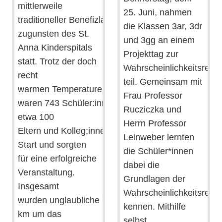
mittlerweile
25. Juni, nahmen
traditioneller Benefizlauf
die Klassen 3ar, 3dr
zugunsten des St.
und 3gg an einem
Anna Kinderspitals
Projekttag zur
statt. Trotz der doch
Wahrscheinlichkeitsrech
recht
teil. Gemeinsam mit
warmen Temperaturen
Frau Professor
waren 743 Schüler:innen und
Rucziczka und
etwa 100
Herrn Professor
Eltern und Kolleg:innen am
Leinweber lernten
Start und sorgten
die Schüler*innen
für eine erfolgreiche
dabei die
Veranstaltung.
Grundlagen der
Insgesamt
Wahrscheinlichkeitsrech
wurden unglaubliche 7133
kennen. Mithilfe
km um das
selbst