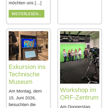
möchten uns […]
WEITERLESEN…
Exkursion ins
Technische
Museum
Workshop im
Am Montag, dem
ORF-Zentrum
15. Juni 2026,
besuchten die
Am Donnerstag,