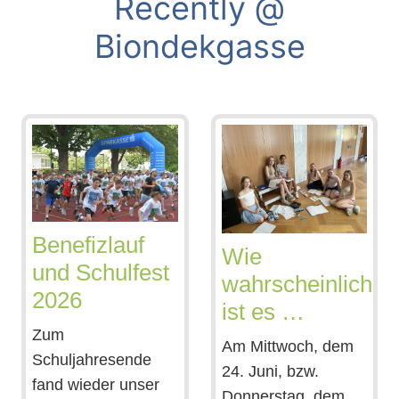
Recently @
Biondekgasse
Benefizlauf
Wie
und Schulfest
wahrscheinlich
2026
ist es …
Zum
Am Mittwoch, dem
Schuljahresende
24. Juni, bzw.
fand wieder unser
Donnerstag, dem